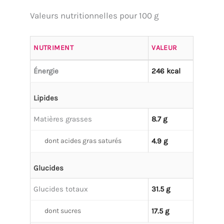
Valeurs nutritionnelles pour 100 g
NUTRIMENT
VALEUR
Énergie
246 kcal
Lipides
Matières grasses
8.7 g
dont acides gras saturés
4.9 g
Glucides
Glucides totaux
31.5 g
dont sucres
17.5 g