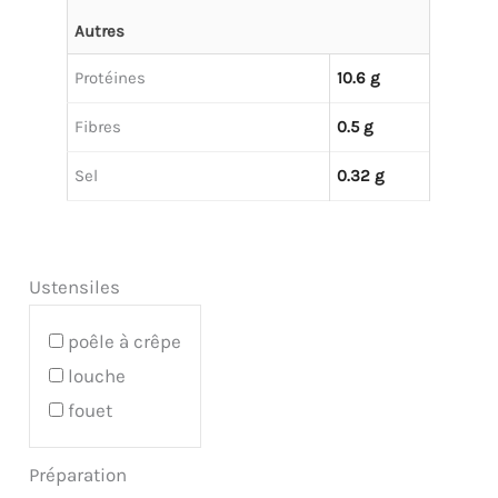
Autres
Protéines
10.6 g
Fibres
0.5 g
Sel
0.32 g
Ustensiles
poêle à crêpe
louche
fouet
Préparation