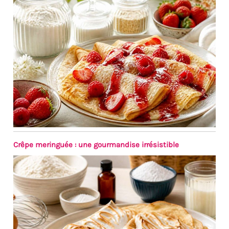
un chiffon humide (ne
passe pas au lave-vaisselle)
Gain de Place: Le plateau
cuisine à trois niveaux
optimise l'espace vertical et
rend votre présentation plus
esthétique. Le plateau utilise
efficacement l'espace limité
de la table et garantit une
présentation élégante.
Lorsqu'il n'est pas utilisé, les
3 étagères du plateau
peuvent être démontées et
empilées pour un
Crêpe meringuée : une gourmandise irrésistible
rangement pratique
Convient à de Nombreuses
Occasions et à de Multiples
Usages: Ce plateau buffet à
trois étagères est idéal pour
les petits-déjeuners, les
dîners, les fêtes