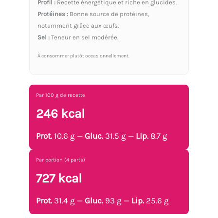
Profil :
Recette énergétique et riche en glucides.
Protéines :
Bonne source de protéines,
notamment grâce aux œufs.
Sel :
Teneur en sel modérée.
À consommer plutôt occasionnellement.
Par 100 g de recette
246 kcal
Prot.
10.6 g —
Gluc.
31.5 g —
Lip.
8.7 g
Par portion (4 parts)
727 kcal
Prot.
31.4 g —
Gluc.
93 g —
Lip.
25.6 g