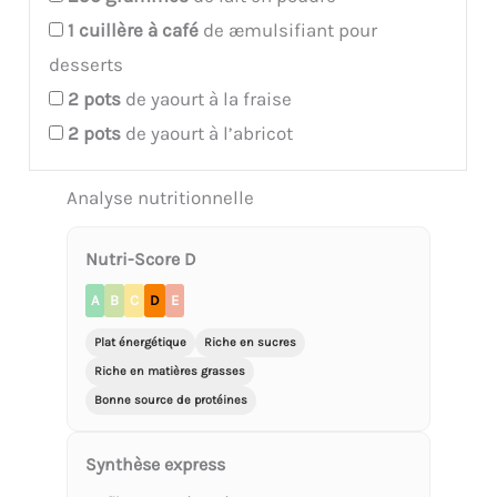
1
cuillère à café
de æmulsifiant pour
desserts
2
pots
de yaourt à la fraise
2
pots
de yaourt à l’abricot
Analyse nutritionnelle
Nutri-Score D
A
B
C
D
E
Plat énergétique
Riche en sucres
Riche en matières grasses
Bonne source de protéines
Synthèse express