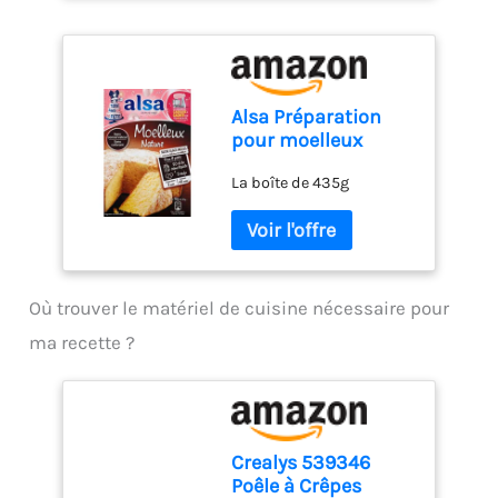
Alsa Préparation
pour moelleux
nature, pour 8 parts
La boîte de 435g
- La boîte de 435g
Où trouver le matériel de cuisine nécessaire pour
ma recette ?
Crealys 539346
Poêle à Crêpes