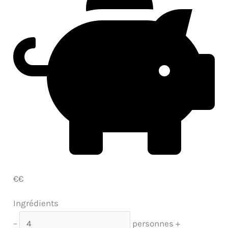
€€
Ingrédients
–
personnes
+