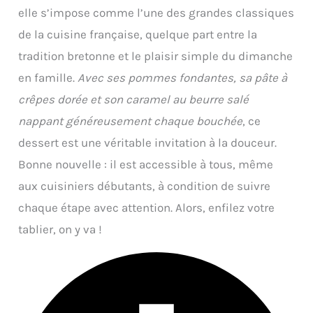
elle s’impose comme l’une des grandes classiques
de la cuisine française, quelque part entre la
tradition bretonne et le plaisir simple du dimanche
en famille.
Avec ses pommes fondantes, sa pâte à
crêpes dorée et son caramel au beurre salé
nappant généreusement chaque bouchée
, ce
dessert est une véritable invitation à la douceur.
Bonne nouvelle : il est accessible à tous, même
aux cuisiniers débutants, à condition de suivre
chaque étape avec attention. Alors, enfilez votre
tablier, on y va !