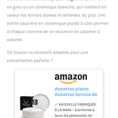
en grès ou en céramique blanche, qui mettent en
valeur les teintes dorées et ambrées du plat. Une
petite saucière en céramique posée à côté permet
à chaque convive de se resservir en caramel à
volonté.
Où trouver la vaisselle adaptée pour une
présentation parfaite ?
Assiettes plates
Assiettes Service de
Table Céramique en
✅ VAISSELLE FABRIQUÉE
Grès de Qualité -
À LA MAIN – Conforme à
Fait à la main - 6
tous les protocoles de
pièces ∅ 20 cm-