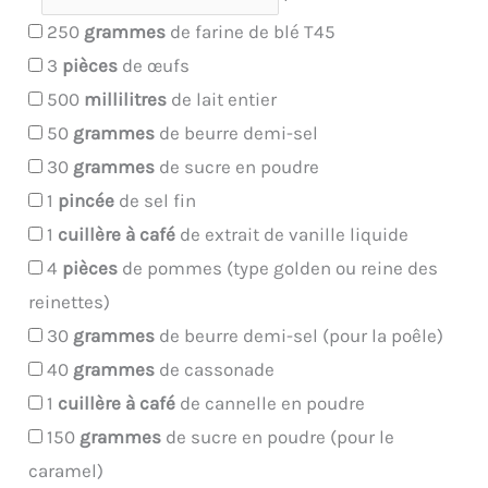
250
grammes
de farine de blé T45
3
pièces
de œufs
500
millilitres
de lait entier
50
grammes
de beurre demi-sel
30
grammes
de sucre en poudre
1
pincée
de sel fin
1
cuillère à café
de extrait de vanille liquide
4
pièces
de pommes (type golden ou reine des
reinettes)
30
grammes
de beurre demi-sel (pour la poêle)
40
grammes
de cassonade
1
cuillère à café
de cannelle en poudre
150
grammes
de sucre en poudre (pour le
caramel)