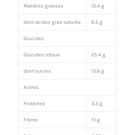
Matières grasses
10.4 g
dont acides gras saturés
6.5 g
Glucides
Glucides totaux
25.4 g
dont sucres
15.6 g
Autres
Protéines
3.3 g
Fibres
1.1 g