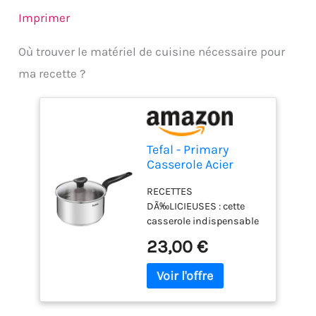
Imprimer
Où trouver le matériel de cuisine nécessaire pour
ma recette ?
Tefal - Primary
Casserole Acier
Inoxydable avec
RECETTES
Couvercle - 20 cm -
DÃ‰LICIEUSES : cette
3 L
casserole indispensable
est idéale pour faire cuire
23,00 €
les repas quotidiens
comme les ptes ou le riz
ainsi que pour faire
mijoter, bouillir, et
cuisiner des sauces