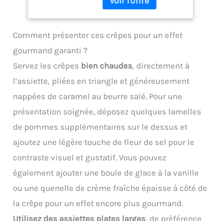
Passe au lave-vaisselle.
marque en magasin
sarrasin) sur une
Un polissage
(RSP), données 2018
crêpière de 40 cm.
occasionnel avec de la
CROCHET DE
Comment présenter ces crêpes pour un effet
pâte à polir spéciale inox
SUSPENSION : Pratique,
peut être employée afin
gourmand garanti ?
elle s'accroche facilement
de lui redonner son éclat.
après utilisation. FACILE
Servez les crêpes
bien chaudes
, directement à
À NETTOYER : Lavable à la
l’assiette, pliées en triangle et généreusement
main avec de l'eau
savonneuse après
nappées de caramel au beurre salé. Pour une
chaque utilisation.
présentation soignée, déposez quelques lamelles
de pommes supplémentaires sur le dessus et
ajoutez une légère touche de fleur de sel pour le
contraste visuel et gustatif. Vous pouvez
également ajouter une boule de glace à la vanille
ou une quenelle de crème fraîche épaisse à côté de
la crêpe pour un effet encore plus gourmand.
Utilisez des assiettes plates larges
, de préférence