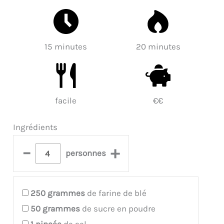
15 minutes
20 minutes
facile
€€
Ingrédients
–
+
personnes
250
grammes
de farine de blé
50
grammes
de sucre en poudre
1
pincée
de sel