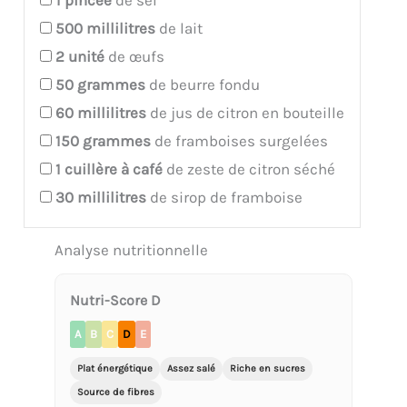
500
millilitres
de lait
2
unité
de œufs
50
grammes
de beurre fondu
60
millilitres
de jus de citron en bouteille
150
grammes
de framboises surgelées
1
cuillère à café
de zeste de citron séché
30
millilitres
de sirop de framboise
Analyse nutritionnelle
Nutri-Score D
A
B
C
D
E
Plat énergétique
Assez salé
Riche en sucres
Source de fibres