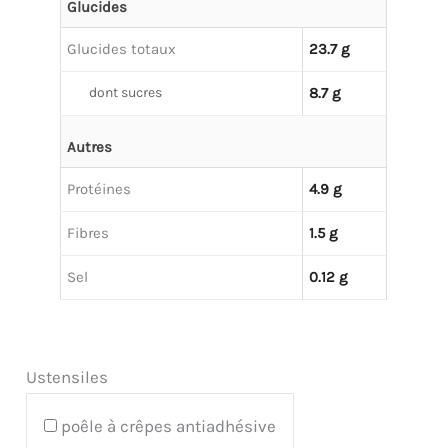
Glucides
Glucides totaux
23.7 g
dont sucres
8.7 g
Autres
Protéines
4.9 g
Fibres
1.5 g
Sel
0.12 g
Ustensiles
poêle à crêpes antiadhésive