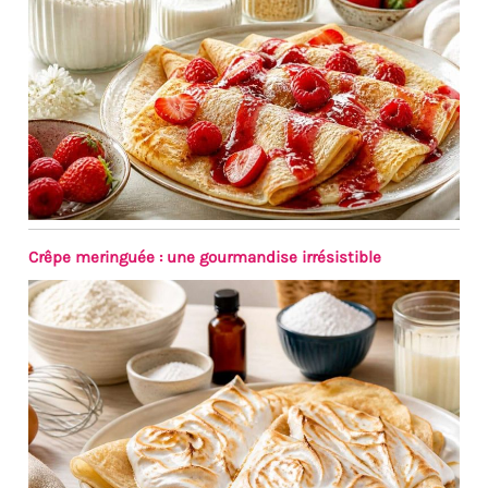
autres occasions où
plusieurs personnes
partagent un repas ou des
desserts.
Crêpe meringuée : une gourmandise irrésistible