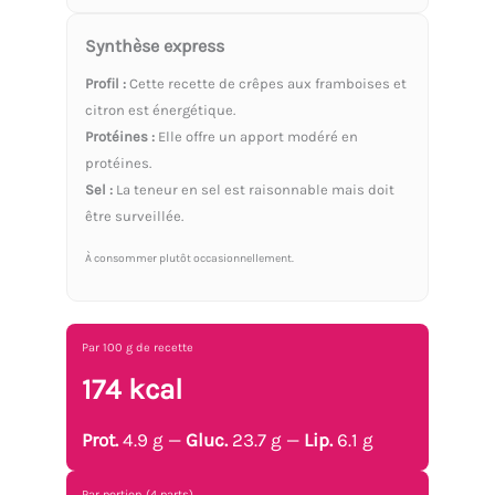
Synthèse express
Profil :
Cette recette de crêpes aux framboises et
citron est énergétique.
Protéines :
Elle offre un apport modéré en
protéines.
Sel :
La teneur en sel est raisonnable mais doit
être surveillée.
À consommer plutôt occasionnellement.
Par 100 g de recette
174 kcal
Prot.
4.9 g —
Gluc.
23.7 g —
Lip.
6.1 g
Par portion (4 parts)