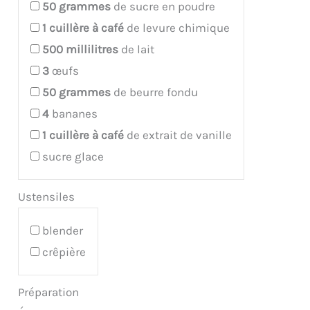
50
grammes
de sucre en poudre
1
cuillère à café
de levure chimique
500
millilitres
de lait
3
œufs
50
grammes
de beurre fondu
4
bananes
1
cuillère à café
de extrait de vanille
sucre glace
Ustensiles
blender
crêpière
Préparation