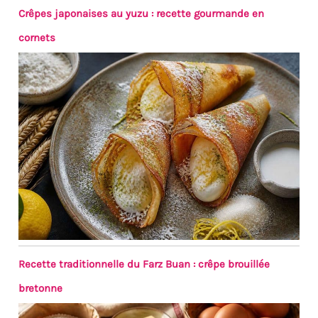
Crêpes japonaises au yuzu : recette gourmande en
cornets
Recette traditionnelle du Farz Buan : crêpe brouillée
bretonne