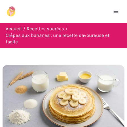
Aller
R
au
e
contenu
c
Accueil
Recettes sucrées
h
Crêpes aux bananes : une recette savoureuse et
facile
e
r
c
h
e
r