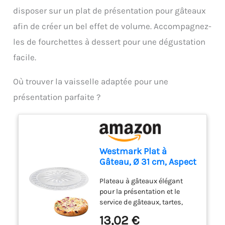
disposer sur un plat de présentation pour gâteaux
afin de créer un bel effet de volume. Accompagnez-
les de fourchettes à dessert pour une dégustation
facile.
Où trouver la vaisselle adaptée pour une
présentation parfaite ?
Westmark Plat à
Gâteau, Ø 31 cm, Aspect
Verre, Résistant à la
Plateau à gâteaux élégant
Brisure, Plastique,
pour la présentation et le
Transparent, 34552211
service de gâteaux, tartes,
pâtisseries, charcuteries et
13,02 €
snacks, pour utilisation