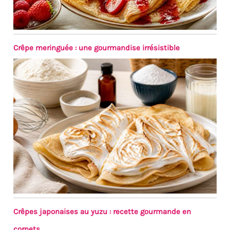
Crêpe meringuée : une gourmandise irrésistible
Crêpes japonaises au yuzu : recette gourmande en
cornets