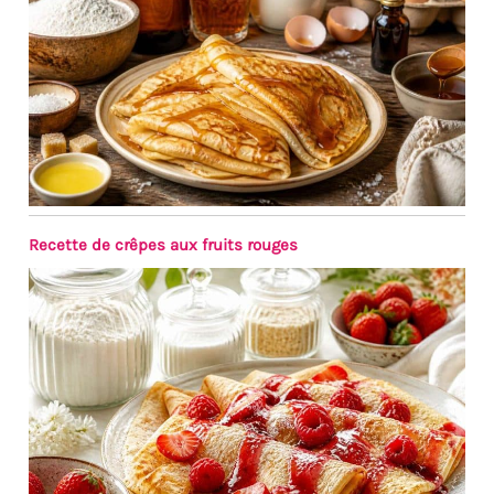
impressionneront également
vos invités. Un ensemble
d'assiettes qui exploitent
pleinement son potentiel de
vaisselle préféré ✅ MÉLANGEZ
ET ASSORTISSEZ VOTRE
VAISSELLE DE RÊVE : la ligne
Ibiza vous offre tout ce dont
vous avez besoin : 6 sets de
vaisselle individuels
(grandes et petites, assiettes
Recette de crêpes aux fruits rouges
creuses, bols et tasses) et
plusieurs pièces. Service
combiné, tous en différentes
couleurs