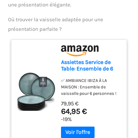
une présentation élégante.
Où trouver la vaisselle adaptée pour une
présentation parfaite ?
Assiettes Service de
Table: Ensemble de 6
grandes assiettes en
✅ AMBIANCE IBIZA À LA
grès Ibiza - élégantes,
MAISON : Ensemble de
compatibles lave-
vaisselle pour 6 personnes !
vaisselle et micro-
Une sensation incomparable,
ondes - Service
79,95 €
un ensemble de vaisselle
vaisselle 6 personnes,
64,95 €
unique ! Des designs
Pure Living Bleu Foncé
-19%
inspirants invitent au rêve. ✅
UNE JOIE DURABLE : En grès
massif, brûlé et émaillé de