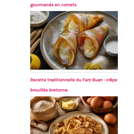
gourmande en cornets
Recette traditionnelle du Farz Buan : crêpe
brouillée bretonne