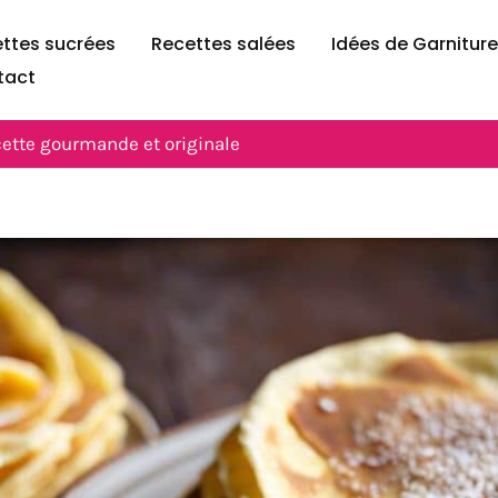
ttes sucrées
Recettes salées
Idées de Garnitur
tact
ecette gourmande et originale