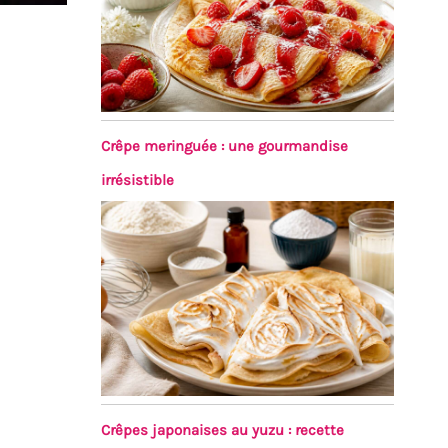
Crêpe meringuée : une gourmandise
irrésistible
Crêpes japonaises au yuzu : recette