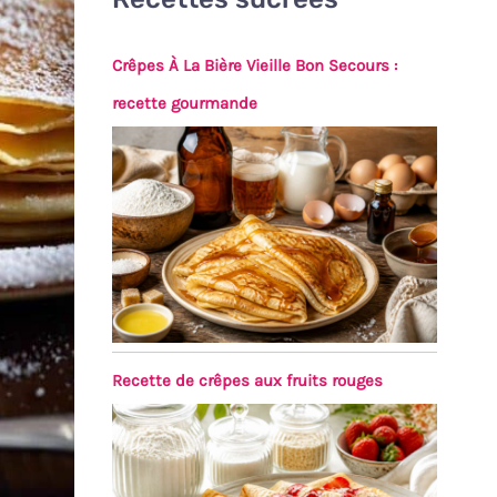
Crêpes À La Bière Vieille Bon Secours :
recette gourmande
Recette de crêpes aux fruits rouges