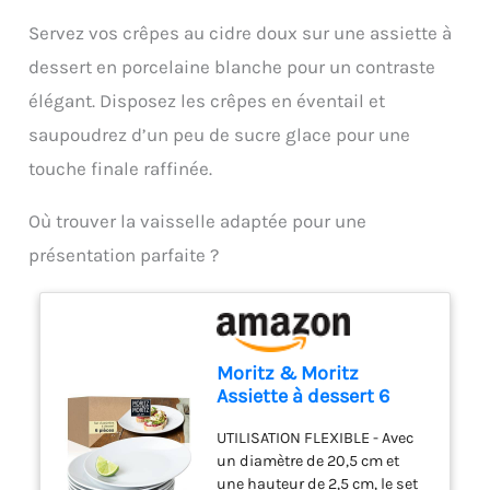
de la chaleur
Servez vos crêpes au cidre doux sur une assiette à
dessert en porcelaine blanche pour un contraste
élégant. Disposez les crêpes en éventail et
saupoudrez d’un peu de sucre glace pour une
touche finale raffinée.
Où trouver la vaisselle adaptée pour une
présentation parfaite ?
Moritz & Moritz
Assiette à dessert 6
personnes moderne - Ø
UTILISATION FLEXIBLE - Avec
20.5 cm - Set de 6
un diamètre de 20,5 cm et
assiettes plates en
une hauteur de 2,5 cm, le set
porcelaine blanche de