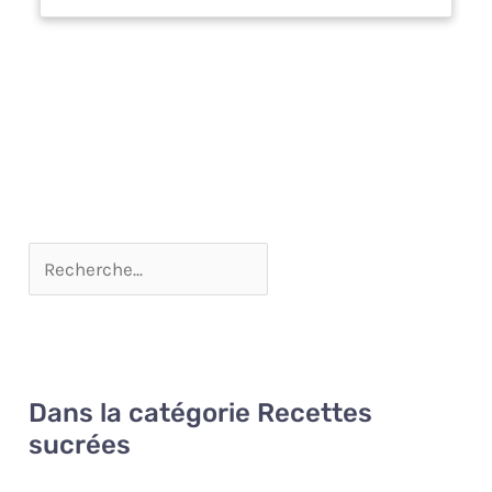
intemporelle et fait briller vos
délices. COMBINER ET
EXTENDRE - Ce set d'assiettes
blanc 6 personnes se
combine et s'étend facilement
avec d'autres sets de
vaisselle Moritz & Moritz 6
personnes pour créer un
ensemble de table
harmonieux.
Dans la catégorie Recettes
sucrées