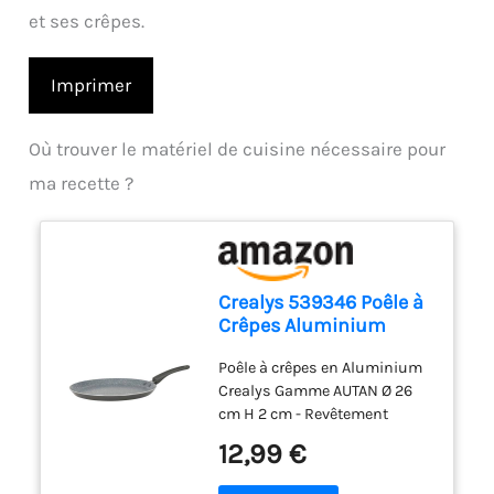
et ses crêpes.
Imprimer
Où trouver le matériel de cuisine nécessaire pour
ma recette ?
Crealys 539346 Poêle à
Crêpes Aluminium
AUTAN Ø 26cm -
Poêle à crêpes en Aluminium
Revêtement
Crealys Gamme AUTAN Ø 26
Antiadhésif Sain en
cm H 2 cm - Revêtement
Céramique effet pierre -
Antiadhésif Sain en
Crêpière Coloris Gris -
12,99 €
Céramique effet pierre -
Manche
Coloris Gris Clair Cette
thermorésistant