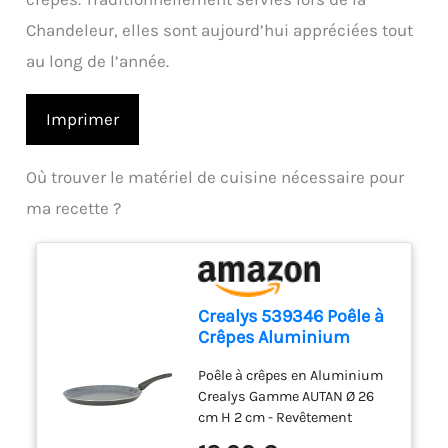
Chandeleur, elles sont aujourd’hui appréciées tout
au long de l’année.
Imprimer
Où trouver le matériel de cuisine nécessaire pour
ma recette ?
Crealys 539346 Poêle à
Crêpes Aluminium
AUTAN Ø 26cm -
Poêle à crêpes en Aluminium
Revêtement
Crealys Gamme AUTAN Ø 26
Antiadhésif Sain en
cm H 2 cm - Revêtement
Céramique effet pierre -
Antiadhésif Sain en
Crêpière Coloris Gris -