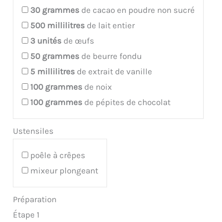
30
grammes
de cacao en poudre non sucré
500
millilitres
de lait entier
3
unités
de œufs
50
grammes
de beurre fondu
5
millilitres
de extrait de vanille
100
grammes
de noix
100
grammes
de pépites de chocolat
Ustensiles
poêle à crêpes
mixeur plongeant
Préparation
Étape 1