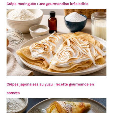
Crêpe meringuée : une gourmandise irrésistible
Crêpes japonaises au yuzu : recette gourmande en
cornets