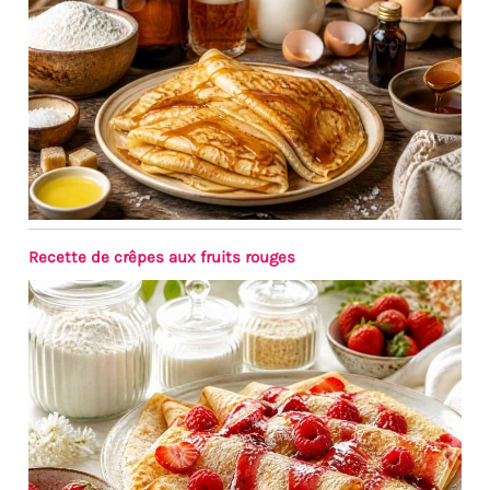
pâtisseries sans les émietter
– parfaites pour dressage
européen ou occasions
informelles. 【Mission de
Joeczo】Joeczo propose des
couverts de table premium –
fourchettes à dessert,
cuillères à café et sets
complets. Alliant durabilité et
esthétique intemporelle, avec
un service client dédié.
Recette de crêpes aux fruits rouges
Découvrez notre collection
raffinée !