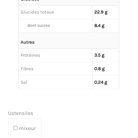
Glucides totaux
22.9 g
dont sucres
8.4 g
Autres
Protéines
3.5 g
Fibres
0.8 g
Sel
0.24 g
Ustensiles
mixeur