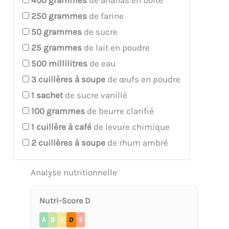
250
grammes
de farine
50
grammes
de sucre
25
grammes
de lait en poudre
500
millilitres
de eau
3
cuillères à soupe
de œufs en poudre
1
sachet
de sucre vanillé
100
grammes
de beurre clarifié
1
cuillère à café
de levure chimique
2
cuillères à soupe
de rhum ambré
Analyse nutritionnelle
Nutri-Score D
A
B
C
D
E