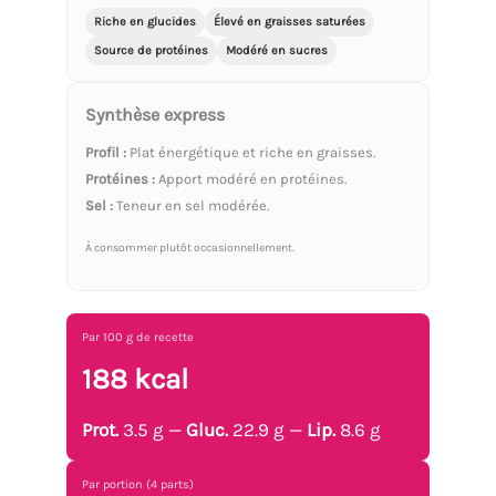
Riche en glucides
Élevé en graisses saturées
Source de protéines
Modéré en sucres
Synthèse express
Profil :
Plat énergétique et riche en graisses.
Protéines :
Apport modéré en protéines.
Sel :
Teneur en sel modérée.
À consommer plutôt occasionnellement.
Par 100 g de recette
188 kcal
Prot.
3.5 g —
Gluc.
22.9 g —
Lip.
8.6 g
Par portion (4 parts)