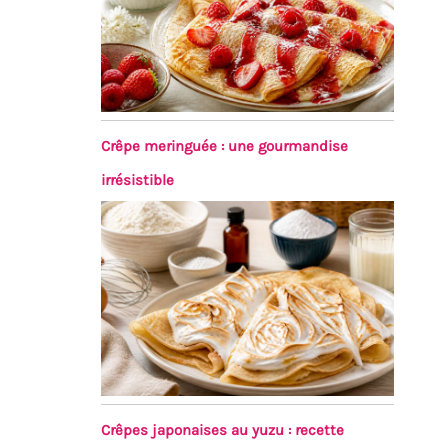
Crêpe meringuée : une gourmandise
irrésistible
Crêpes japonaises au yuzu : recette