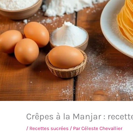
Crêpes à la Manjar : recet
/
Recettes sucrées
/ Par
Céleste Chevallier