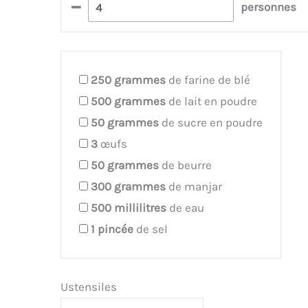
–
personnes
250
grammes
de farine de blé
500
grammes
de lait en poudre
50
grammes
de sucre en poudre
3
œufs
50
grammes
de beurre
300
grammes
de manjar
500
millilitres
de eau
1
pincée
de sel
Ustensiles