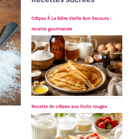
Crêpes À La Bière Vieille Bon Secours :
recette gourmande
Recette de crêpes aux fruits rouges