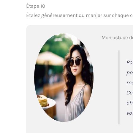
Étape 10
Étalez généreusement du manjar sur chaque crêp
Mon astuce d
Po
po
ma
Ce
ch
vo