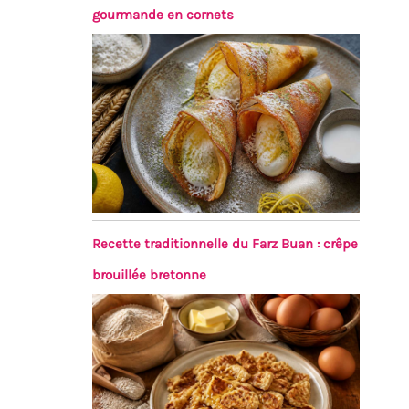
gourmande en cornets
Recette traditionnelle du Farz Buan : crêpe
brouillée bretonne