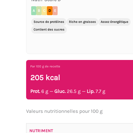
A
B
C
D
E
Source de protéines
Riche en graisses
Assez énergétique
Contient des sucres
Par 100 g de recette
205 kcal
Prot.
6 g —
Gluc.
26.5 g —
Lip.
7.7 g
Valeurs nutritionnelles pour 100 g
NUTRIMENT