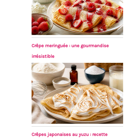
Crêpe meringuée : une gourmandise
irrésistible
Crêpes japonaises au yuzu : recette