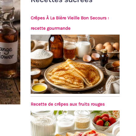
Crêpes À La Bière Vieille Bon Secours :
recette gourmande
Recette de crêpes aux fruits rouges