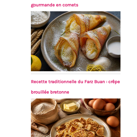
gourmande en cornets
Recette traditionnelle du Farz Buan : crêpe
brouillée bretonne