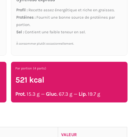
Profil :
Recette assez énergétique et riche en graisses.
Protéines :
Fournit une bonne source de protéines par
portion.
Sel :
Contient une faible teneur en sel.
À consommer plutôt occasionnellement.
Par portion (4 parts)
521 kcal
Prot.
15.3 g —
Gluc.
67.3 g —
Lip.
19.7 g
VALEUR