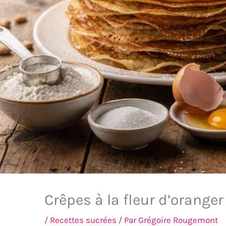
Crêpes à la fleur d’oranger
/
Recettes sucrées
/ Par
Grégoire Rougemont