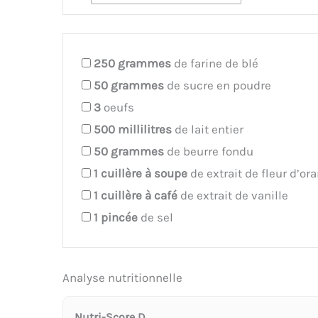
250
grammes
de farine de blé
50
grammes
de sucre en poudre
3
oeufs
500
millilitres
de lait entier
50
grammes
de beurre fondu
1
cuillère à soupe
de extrait de fleur d’or
1
cuillère à café
de extrait de vanille
1
pincée
de sel
Analyse nutritionnelle
Nutri-Score D