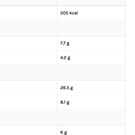
205 kcal
7.7 g
4.2 g
26.5 g
8.1 g
6 g