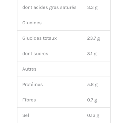
dont acides gras saturés
3.3 g
Glucides
Glucides totaux
23.7 g
dont sucres
3.1 g
Autres
Protéines
5.6 g
Fibres
0.7 g
Sel
0.13 g