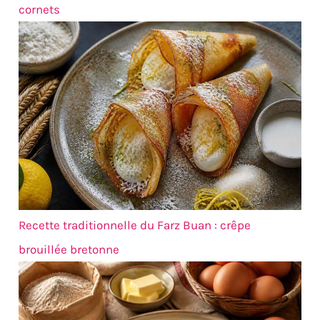
40, ce qui fournit une
cornets
quantité suffisante pour
les grands événements.
Ils sont également
abordables, ce qui en fait
une option économique
pour un usage personnel
et commercial. Ils sont
une excellente option
pour ceux qui veulent
servir de la nourriture de
manière pratique et
hygiénique sans se
ruiner.
Recette traditionnelle du Farz Buan : crêpe
brouillée bretonne