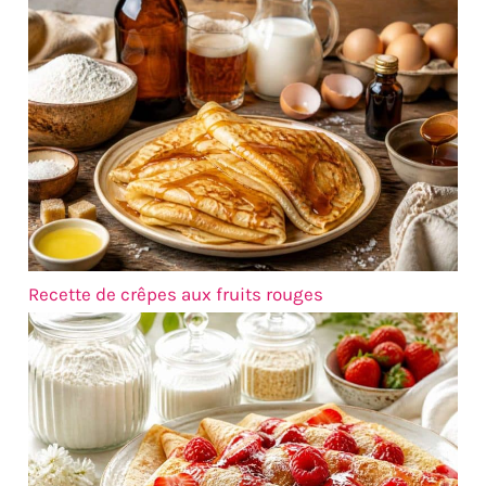
vinaigrettes, les portions
réutilisables, vous
individuelles de
pouvez donc les utiliser
condiments ou d herbes
encore et encore, ce qui
fraîches SURFACE LISSE
vous fait économiser de
HYGIÉNIQUE ET
l'argent à long terme.
NETTOYAGE FACILE :
IDÉAL POUR LES
Garantissez une propreté
ÉVÉNEMENTS : Nos petits
irréprochable sans effort
bols en plastique sont
après chaque repas
parfaits pour des
convivial. La surface lisse
événements tels que des
de ces coupelles noires
fêtes, des mariages, des
empêche l adhésion des
anniversaires et des
restes de nourriture et
Recette de crêpes aux fruits rouges
pique-niques où des
des odeurs, facilitant un
portions individuelles
nettoyage rapide à la
sont préférées. Ils offrent
main ou au lave-vaisselle
un moyen pratique et
pour un usage quotidien
hygiénique de servir de la
intensif FINITION NOIRE
nourriture aux invités.
MATE ÉLÉGANTE ET
Comme ils sont en
MODERNE : Apportez une
plastique, ils sont
touche de sophistication
également une option