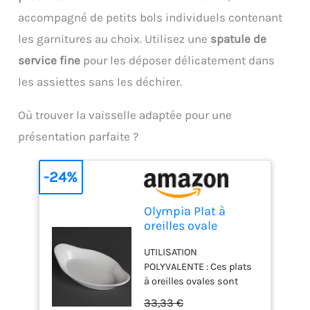
sans bavures, ce rozell
accompagné de petits bols individuels contenant
rond au niveau de son
manche protège vos
les garnitures au choix. Utilisez une
spatule de
mains pendant
service fine
pour les déposer délicatement dans
l'utilisation. Il préserve le
les assiettes sans les déchirer.
revêtement vos poêles
tout en offrant une prise
en main confortable et
Où trouver la vaisselle adaptée pour une
un geste fluide Ustensile
présentation parfaite ?
de cuisine polyvalent :
Indispensable pour la
Chandeleur ou un usage
-24%
familial quotidien, ce
répartiteur professionnel
Olympia Plat à
excelle non seulement
oreilles ovale
pour les véritables crêpes
Whiteware 270
bretonnes, mais aussi
UTILISATION
ml/9,5 oz (lot de 6),
pour réaliser avec succès
POLYVALENTE : Ces plats
Porcelaine blanche,
des pancakes, tortillas,
à oreilles ovales sont
Taille : 244(L)x202(P)
blinis et autres pains
parfaits pour servir, cuire
mm, Plat de service
plats.
33,33 €