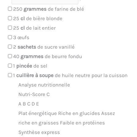
250
grammes
de farine de blé
25
cl
de bière blonde
25
cl
de lait entier
3
œufs
2
sachets
de sucre vanillé
40
grammes
de beurre fondu
1
pincée
de sel
1
cuillère à soupe
de huile neutre pour la cuisson
Analyse nutritionnelle
Nutri-Score C
A
B
C
D
E
Plat énergétique
Riche en glucides
Assez
riche en graisses
Faible en protéines
Synthèse express