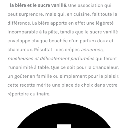
:
la bière et le sucre vanillé
. Une association qui
peut surprendre, mais qui, en cuisine, fait toute la
différence. La bière apporte en effet une légèreté
incomparable à la pâte, tandis que le sucre vanillé
enveloppe chaque bouchée d’un parfum doux et
chaleureux. Résultat : des crêpes
aériennes,
moelleuses et délicatement parfumées
qui feront
l’unanimité à table. Que ce soit pour la Chandeleur,
un goûter en famille ou simplement pour le plaisir,
cette recette mérite une place de choix dans votre
répertoire culinaire.