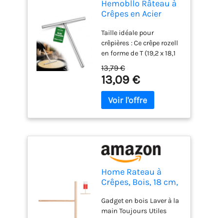
Hemobllo Râteau à
Crêpes en Acier
Inoxydable (19 cm),
Taille idéale pour
Rozell Professionnel
crêpières : Ce crêpe rozell
pour Poêle et
en forme de T (19,2 x 18,1
Crêpière, Étaleur de
cm) est l'outil parfait
Pâte Répartiteur
13,79 €
pour étaler la pâte
Métal, Ustensile
13,09 €
uniformément. Sa taille
Cuisine pour
standard s'adapte à la
Spatule Crêpe Party
majorité des poêles et
et Pancakes
crêpières électriques pour
vous garantir des crêpes
fines et parfaitement
dessinées Acier
inoxydable premium :
Véritable spatule crêpe
Home Rateau à
inox de qualité
Crêpes, Bois, 18 cm,
alimentaire, cet étaleur
Marron
est extrêmement robuste
Gadget en bois Laver à la
et antirouille.
main Toujours Utiles
Contrairement aux