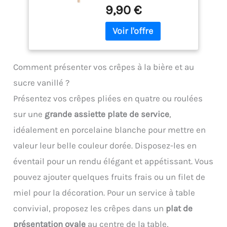
9,90 €
râteaux en bois
classiques, il ne moisit
pas, ne retient aucune
odeur et résiste
parfaitement aux hautes
températures Entretien
Comment présenter vos crêpes à la bière et au
facile au quotidien : La
sucre vanillé ?
surface métallique polie
empêche la pâte de coller
Présentez vos crêpes pliées en quatre ou roulées
excessivement à
sur une
grande assiette plate de service
,
l'ustensile. Il se nettoie
en quelques secondes
idéalement en porcelaine blanche pour mettre en
sous l'eau chaude et
valeur leur belle couleur dorée. Disposez-les en
passe entièrement au
lave-vaisselle, vous
éventail pour un rendu élégant et appétissant. Vous
faisant ainsi gagner un
pouvez ajouter quelques fruits frais ou un filet de
temps précieux après
chaque repas Design
miel pour la décoration. Pour un service à table
ergonomique et sûr :
convivial, proposez les crêpes dans un
plat de
Soigneusement conçu
avec des bords lisses et
présentation ovale
au centre de la table,