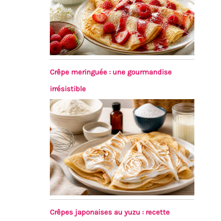
Crêpe meringuée : une gourmandise
irrésistible
Crêpes japonaises au yuzu : recette