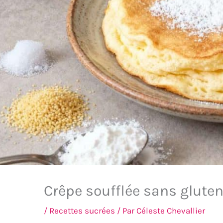
Crêpe soufflée sans gluten
/
Recettes sucrées
/ Par
Céleste Chevallier