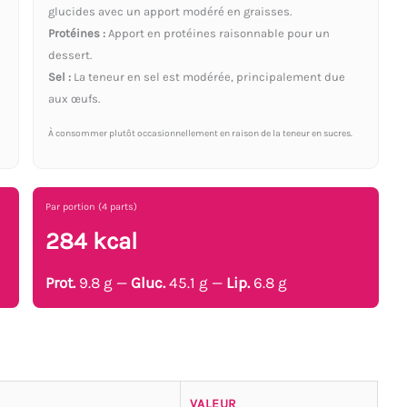
glucides avec un apport modéré en graisses.
Protéines :
Apport en protéines raisonnable pour un
dessert.
Sel :
La teneur en sel est modérée, principalement due
aux œufs.
À consommer plutôt occasionnellement en raison de la teneur en sucres.
Par portion (4 parts)
284 kcal
Prot.
9.8 g —
Gluc.
45.1 g —
Lip.
6.8 g
VALEUR