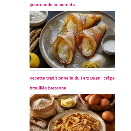
gourmande en cornets
Recette traditionnelle du Farz Buan : crêpe
brouillée bretonne