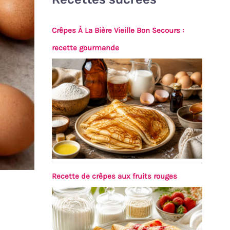
Crêpes À La Bière Vieille Bon Secours :
recette gourmande
Recette de crêpes aux fruits rouges