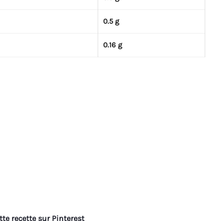
0.5 g
0.16 g
tte recette sur Pinterest