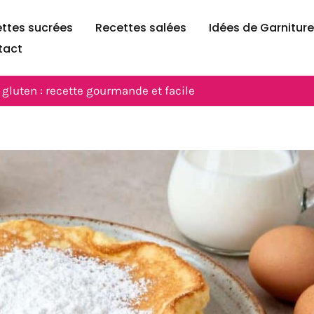
ttes sucrées
Recettes salées
Idées de Garnitur
tact
 gluten : recette gourmande et facile