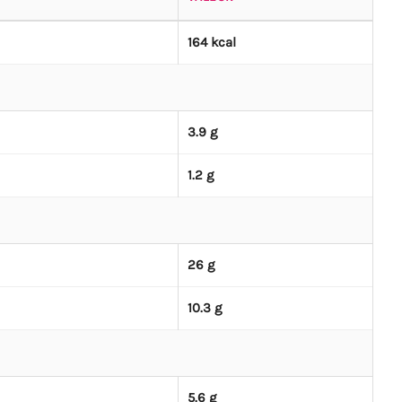
164 kcal
3.9 g
1.2 g
26 g
10.3 g
5.6 g