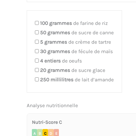
100
grammes
de farine de riz
50
grammes
de sucre de canne
5
grammes
de crème de tartre
30
grammes
de fécule de maïs
4
entiers
de oeufs
20
grammes
de sucre glace
250
millilitres
de lait d’amande
Analyse nutritionnelle
Nutri-Score C
A
B
C
D
E