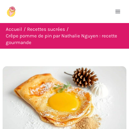
Aller
R
au
e
contenu
c
Accueil
Recettes sucrées
h
Crêpe pomme de pin par Nathalie Nguyen : recette
gourmande
e
r
c
h
e
r