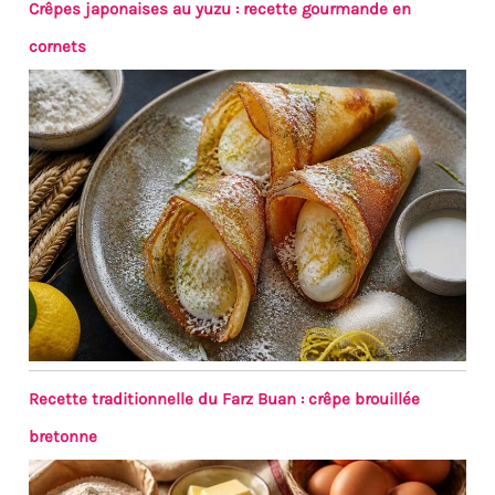
Crêpes japonaises au yuzu : recette gourmande en
cornets
Recette traditionnelle du Farz Buan : crêpe brouillée
bretonne