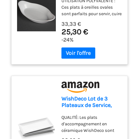
UTILISATION POLYVALENTE :
Porcelaine blanche,
Ces plats à oreilles ovales
Taille : 244(L)x202(P)
sont parfaits pour servir, cuire
mm, Plat de service
et réchauffer des aliments au
ovale, Plats
33,33 €
four, au micro-ondes et au
d'accompagnement
25,30 €
congélateur DURABLE ET
latéraux, Four, Micro
-24%
RÉSISTANT : Les bords roulés
ondes, W427
renforcés assurent la
longévité et la résistance aux
éclats, ce qui le rend idéal
pour un usage quotidien SÛR
À UTILISER : Ces plats sont
résistants à la chaleur et aux
chocs, garantissant qu'ils
peuvent résister à des
WishDeco Lot de 3
températures élevées sans se
Plateaux de Service,
fissurer ou se casser DESIGN
Assiettes
ÉLÉGANT : Le design en
QUALITÉ: Les plats
Rectangulaires
porcelaine blanche pure
d'accompagnement en
Blanches 35x15 cm,
ajoute une touche de
céramique WishDeco sont
Grandes Assiettes à
sophistication à n'importe
fabriqués en porcelaine
Dîner en Porcelaine,
quelle table ou présentation