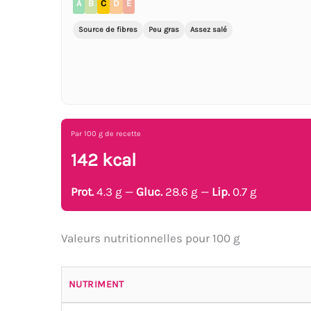
A
B
C
D
E
Source de fibres
Peu gras
Assez salé
Par 100 g de recette
142 kcal
Prot.
4.3 g —
Gluc.
28.6 g —
Lip.
0.7 g
Valeurs nutritionnelles pour 100 g
NUTRIMENT