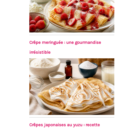
Crêpe meringuée : une gourmandise
irrésistible
Crêpes japonaises au yuzu : recette