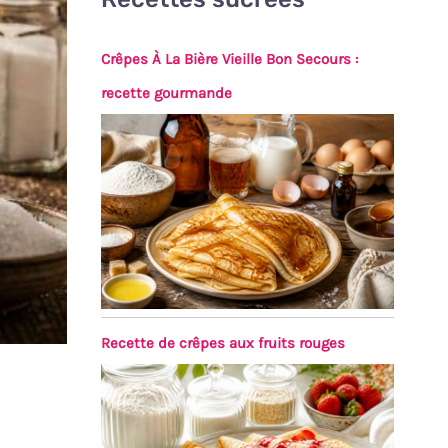
Crêpes À La Bière Vieille Bon Secours :
recette gourmande
Recette de crêpes aux fruits rouges