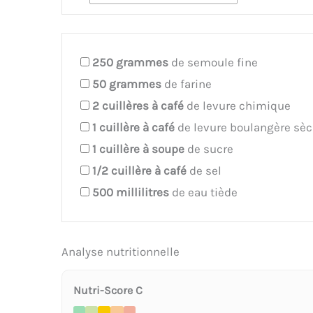
250
grammes
de semoule fine
50
grammes
de farine
2
cuillères à café
de levure chimique
1
cuillère à café
de levure boulangère sè
1
cuillère à soupe
de sucre
1/2
cuillère à café
de sel
500
millilitres
de eau tiède
Analyse nutritionnelle
Nutri-Score C