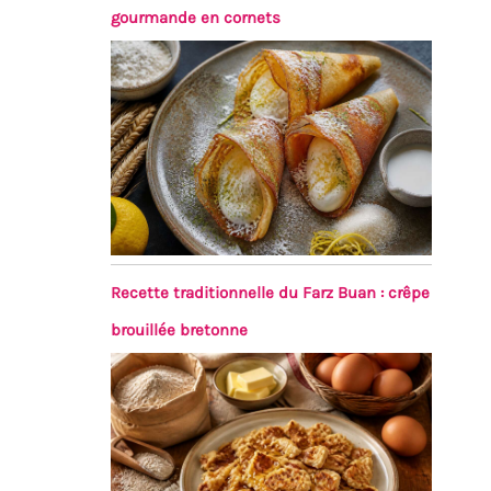
gourmande en cornets
Recette traditionnelle du Farz Buan : crêpe
brouillée bretonne