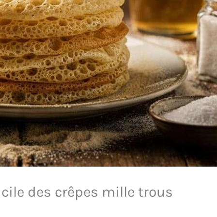
acile des crêpes mille trous