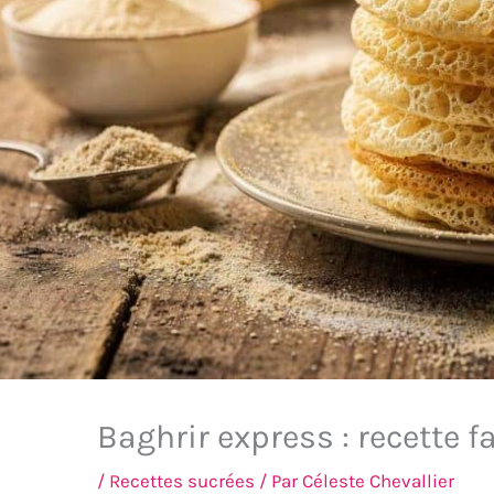
Baghrir express : recette f
/
Recettes sucrées
/ Par
Céleste Chevallier