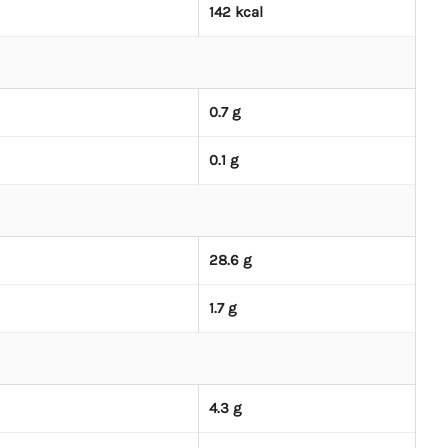
142 kcal
0.7 g
0.1 g
28.6 g
1.7 g
4.3 g