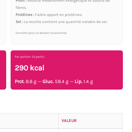
Profil :
Recette modérément énergétique et source de
fibres.
Protéines :
Faible apport en protéines.
Sel :
La recette contient une quantité notable de sel.
Convient pour un dessert occasionnel.
Par portion (4 parts)
290 kcal
Prot.
8.8 g —
Gluc.
58.4 g —
Lip.
1.4 g
VALEUR