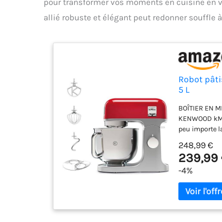
pour transformer vos moments en cuisine en vé
allié robuste et élégant peut redonner souffle à
Robot pât
5 L
BOÎTIER EN MÉ
KENWOOD kMix
peu importe l
durable de 1
248,99 €
sous une fort
239,99
éclaboussures
-4%
de vitesse pr
adaptée pour 
Kenwood peuve
résistantes 
pâtisserie en