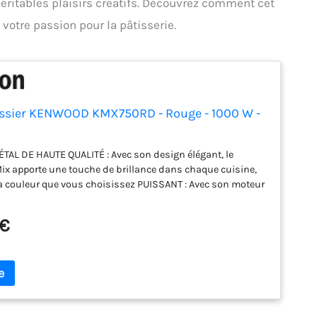
ritables plaisirs créatifs. Découvrez comment cet
 votre passion pour la pâtisserie.
issier KENWOOD KMX750RD - Rouge - 1000 W -
TAL DE HAUTE QUALITÉ : Avec son design élégant, le
 apporte une touche de brillance dans chaque cuisine,
a couleur que vous choisissez PUISSANT : Avec son moteur
000 Watts, la vitesse de mélange est maintenue même
e charge - le bol de mélange avec protection anti-
 €
 permet un travail propre FACILE À UTILISER: Régulation
ogressive avec fonction d'impulsion, particulièrement
le mélange délicat VARIÉ : Les robots de cuisine de
nt être étendus avec plus de 20 pièces individuelles
au lave-vaisselle ACCESSOIRES INCLUS : Ensemble de
 3 pièces, comprenant un batteur K, un fouet et un crochet