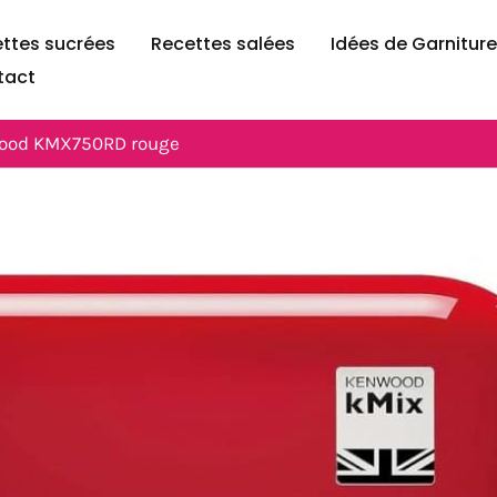
ttes sucrées
Recettes salées
Idées de Garnitur
tact
enwood KMX750RD rouge