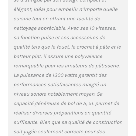
nettoyage facile et rapide
élégant, idéal pour embellir n’importe quelle
Robot Patissier Compact et
Léger: Ce robot patissier est
cuisine tout en offrant une facilité de
plus fin et plus léger tout en
nettoyage appréciable. Avec ses 10 vitesses,
assurant un mélange parfait.
Grâce à ses pieds à ventouse,
sa fonction pulse et ses accessoires de
il reste solidement fixé sur
qualité tels que le fouet, le crochet à pâte et le
des surfaces lisses comme le
granit ou le Corian,
batteur plat, il assure une polyvalence
garantissant une stabilité
remarquable pour les amateurs de pâtisserie.
optimale pendant le
La puissance de 1300 watts garantit des
pétrissage ou le mélange.
Avec un poids inférieur à 4 kg,
performances satisfaisantes malgré un
ce robot pâtissier est plus
niveau sonore notablement moyen. Sa
facile à soulever et à déplacer
que d’autres modèles
capacité généreuse de bol de 5, 5L permet de
Silencieux et Protégé Contre la
réaliser diverses préparations en quantité
Surchauffe: Équipé d'un
moteur en cuivre pur de haute
suffisante. Bien que sa qualité de construction
qualité et d'engrenages
soit jugée seulement correcte pour des
durables taillés avec