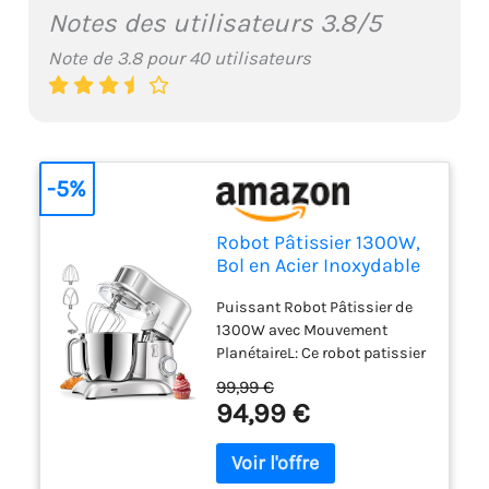
Notes des utilisateurs 3.8/5
Note de 3.8 pour 40 utilisateurs
-5%
Robot Pâtissier 1300W,
Bol en Acier Inoxydable
6,5L, 10 Vitesses
Puissant Robot Pâtissier de
1300W avec Mouvement
PlanétaireL: Ce robot patissier
de 1300W garantit des
99,99 €
résultats professionnels avec
94,99 €
10 vitesses pour fouetter,
crémer et pétrir sans effort.
Son mouvement planétaire