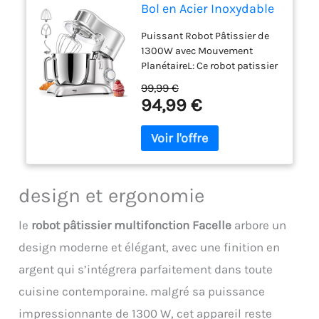
Bol en Acier Inoxydable
6,5L, 10 Vitesses
Puissant Robot Pâtissier de
1300W avec Mouvement
PlanétaireL: Ce robot patissier
de 1300W garantit des
99,99 €
résultats professionnels avec
94,99 €
10 vitesses pour fouetter,
crémer et pétrir sans effort.
Son mouvement planétaire
assure un mélange
homogène en raclant chaque
coin bol. Idéal pour la maison
design et ergonomie
ou la boulangerie, ce robot
patissier allie puissance et
le
robot pâtissier multifonction Facelle
arbore un
précision pour des pâtes et
préparations toujours
design moderne et élégant, avec une finition en
réussies 3 Accessoires & Bol
argent qui s’intégrera parfaitement dans toute
en Acier Inoxydable de 6,5L:
cuisine contemporaine. malgré sa puissance
Ce robot patissier est livré
avec un batteur plat, un fouet,
impressionnante de 1300 W, cet appareil reste