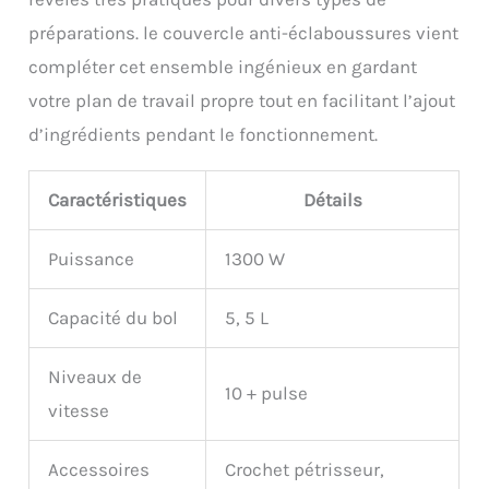
de vie de votre robot patissier
préparations. le couvercle anti-éclaboussures vient
Le Cadeau Idéal pour les
Pâtissiers pendant les Fêtes:
compléter cet ensemble ingénieux en gardant
Ce robot patissier est le choix
votre plan de travail propre tout en facilitant l’ajout
parfait, que vous soyez un
boulanger expérimenté ou
d’ingrédients pendant le fonctionnement.
nouvellement inspiré à
pâtisser. Il transforme chaque
cuisine en un paradis
Caractéristiques
Détails
culinaire. Durable, élégant et
fonctionnel, ce robot patissier
Puissance
1300 W
offre de la joie toute l’année.
Protégé par une garantie d'un
an, notre équipe est prête à
Capacité du bol
5, 5 L
vous assister pour toute
demande après-vente.
Niveaux de
10 + pulse
vitesse
Accessoires
Crochet pétrisseur,