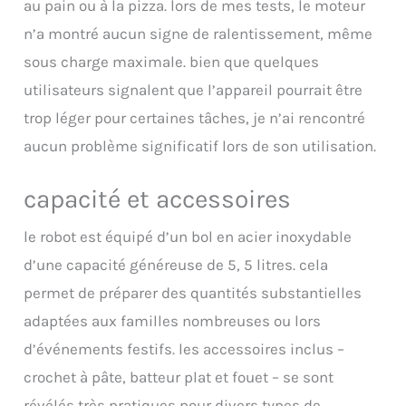
au pain ou à la pizza. lors de mes tests, le moteur
pétrissage ou le mélange.
n’a montré aucun signe de ralentissement, même
Avec un poids inférieur à 4 kg,
ce robot pâtissier est plus
sous charge maximale. bien que quelques
facile à soulever et à déplacer
utilisateurs signalent que l’appareil pourrait être
que d’autres modèles
Silencieux et Protégé Contre la
trop léger pour certaines tâches, je n’ai rencontré
Surchauffe: Équipé d'un
aucun problème significatif lors de son utilisation.
moteur en cuivre pur de haute
qualité et d'engrenages
durables taillés avec
capacité et accessoires
précision, ce robot patissier
fonctionne en douceur et en
le robot est équipé d’un bol en acier inoxydable
toute sécurité, avec un niveau
sonore inférieur à 75 dB. Son
d’une capacité généreuse de 5, 5 litres. cela
design robuste minimise le
permet de préparer des quantités substantielles
bruit tout en empêchant le
desserrage des engrenages,
adaptées aux familles nombreuses ou lors
assurant ainsi des
d’événements festifs. les accessoires inclus –
performances durables. De
crochet à pâte, batteur plat et fouet – se sont
plus, la protection contre la
surchauffe prolonge la durée
révélés très pratiques pour divers types de