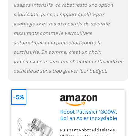
précision, ce robot patissier
usages intensifs, ce robot reste une option
fonctionne en douceur et en
séduisante par son rapport qualité-prix
toute sécurité, avec un niveau
sonore inférieur à 75 dB. Son
avantageux et ses dispositifs de sécurité
design robuste minimise le
rassurants comme le verrouillage
bruit tout en empêchant le
desserrage des engrenages,
automatique et la protection contre la
assurant ainsi des
surchauffe. En somme, c’est un choix
performances durables. De
plus, la protection contre la
judicieux pour ceux qui cherchent efficacité et
surchauffe prolonge la durée
esthétique sans trop grever leur budget.
de vie de votre robot patissier
Le Cadeau Idéal pour les
Pâtissiers pendant les Fêtes:
Ce robot patissier est le choix
-5%
parfait, que vous soyez un
boulanger expérimenté ou
nouvellement inspiré à
Robot Pâtissier 1300W,
pâtisser. Il transforme chaque
Bol en Acier Inoxydable
cuisine en un paradis
6,5L, 10 Vitesses
Puissant Robot Pâtissier de
culinaire. Durable, élégant et