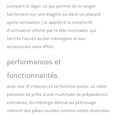
un crochet pétrisseur et un
compact et léger, ce qui permet de le ranger
bol de 6,5L, parfait pour
toutes vos recettes. Préparez
facilement sur une étagère ou dans un placard
des génoises aériennes, des
après utilisation. j’ai apprécié la simplicité
meringues légères et des
pâtes à pizza moelleuses
d’utilisation offerte par la tête inclinable, qui
grâce à ses accessoires
facilite l’accès au bol mélangeur et aux
polyvalents. Tous les
accessoires du robot
accessoires sans effort.
patissier sont compatibles
lave-vaisselle pour un
performances et
nettoyage facile et rapide
Robot Patissier Compact et
Léger: Ce robot patissier est
fonctionnalités
plus fin et plus léger tout en
assurant un mélange parfait.
avec ses 10 vitesses et sa fonction pulse, ce robot
Grâce à ses pieds à ventouse,
il reste solidement fixé sur
patissier se prête à une multitude de préparations
des surfaces lisses comme le
culinaires, du mélange délicat au pétrissage
granit ou le Corian,
intensif des pâtes lourdes comme celles destinées
garantissant une stabilité
optimale pendant le