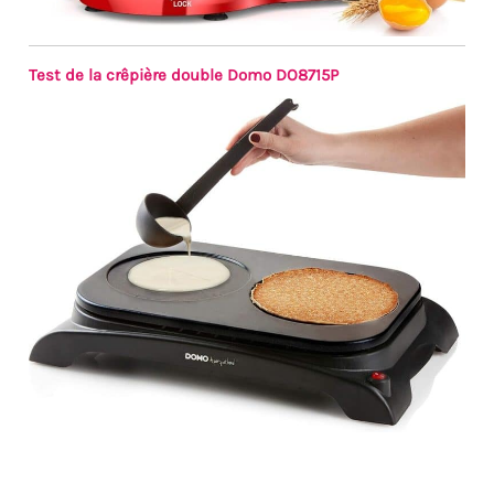
Test de la crêpière double Domo DO8715P