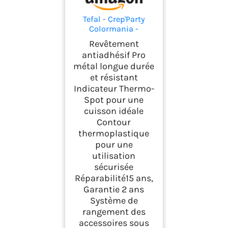
Tefal - Crep'Party
Colormania -
Crêpière électrique -
Revêtement
6 personnes
antiadhésif Pro
métal longue durée
et résistant
Indicateur Thermo-
Spot pour une
cuisson idéale
Contour
thermoplastique
pour une
utilisation
sécurisée
Réparabilité15 ans,
Garantie 2 ans
Système de
rangement des
accessoires sous