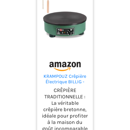
KRAMPOUZ Crêpière
Électrique BILLIG -
Plaque en Fonte
CRÊPIÈRE
Usinée Diamètre 35
TRADITIONNELLE :
cm - 220-240 Volts et
La véritable
2500 Watts -
crêpière bretonne,
Véritable Crêpière
Traditionnelle
idéale pour profiter
Bretonne Familiale -
à la maison du
Fabriquée en France -
goût incomparable