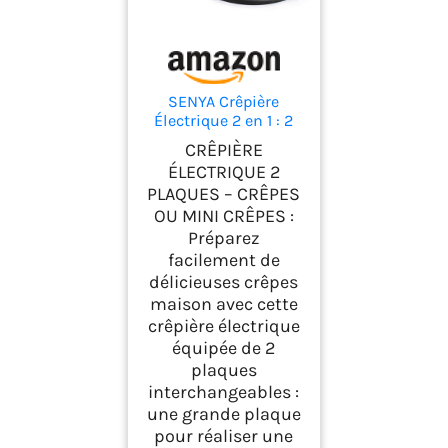
SENYA Crêpière
Électrique 2 en 1 : 2
Plaques
CRÊPIÈRE
Interchangeables
ÉLECTRIQUE 2
(Crêpe 30 cm ou 4
PLAQUES – CRÊPES
Mini Crêpes) – 1500W
OU MINI CRÊPES :
cuisson rapide –
Appareil Crêpes Party
Préparez
– Thermostat
facilement de
Réglable –
délicieuses crêpes
Revêtement
maison avec cette
Antiadhésif Sans
crêpière électrique
PFOA
équipée de 2
plaques
interchangeables :
une grande plaque
pour réaliser une