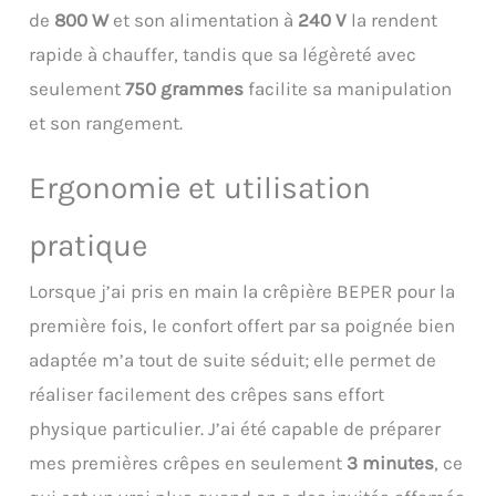
d'un thermostat automatique
de
800 W
et son alimentation à
240 V
la rendent
et d'un interrupteur
rapide à chauffer, tandis que sa légèreté avec
marche/arrêt avec voyant
lumineux. Un contrôle
seulement
750 grammes
facilite sa manipulation
automatique de la
et son rangement.
température pour profiter d'un
moment convivial en cuisine
en toute sérénité.
Ergonomie et utilisation
ACCESSOIRES : Beper vous
propose le bac en plastique
pratique
pour la pâte fourni avec la
Crêpière pour pouvoir
organiser la préparation et
Lorsque j’ai pris en main la crêpière BEPER pour la
cuire facilement de manière
première fois, le confort offert par sa poignée bien
homogène.
adaptée m’a tout de suite séduit; elle permet de
réaliser facilement des crêpes sans effort
physique particulier. J’ai été capable de préparer
mes premières crêpes en seulement
3 minutes
, ce