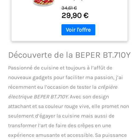
revêtement antiadhésif d'un
34,61 €
diamètre de 20 cm, idéale
29,90 €
pour la cuisson de
savoureuses crêpes fines. La
plaque étant recouverte d'un
matériau antiadhésif est
facile à nettoyer et évite de
brûler votre pâte. PAS DE
Découverte de la BEPER BT.710Y
BRÛLURES : La base et la
poignée sont calorifugées
Passionné de cuisine et toujours à l’affût de
pour permettre une utilisation
facile en toute sécurité.
nouveaux gadgets pour faciliter ma passion, j’ai
DESIGN : La crêpière est
récemment eu l’occasion de tester la
crêpière
compacte et légère, parfaite
électrique BEPER BT.710Y
. Avec son design
pour préparer des crêpes
fines, des tortillas et des
attachant et sa couleur rouge vive, elle promet non
pancakes sans risquer de les
seulement d’égayer la cuisine mais aussi de
brûler. Non seulement équipé
d'un crochet pour accrocher
transformer l’art de faire des crêpes en une
dans votre cuisine. PANNEAU
expérience amusante et accessible. Sa puissance
DE COMMANDE : Il est équipé