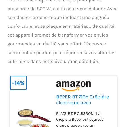
puissante de 800 W, est là pour vous éclairer. Avec
son design ergonomique incluant une poignée
confortable, et sa plaque en matériaux de qualité,
cet appareil promet de transformer vos envies
gourmandes en réalité sans effort. Découvrez
comment ce produit peut répondre à vos attentes
culinaires dans notre évaluation détaillée.
-14%
BEPER BT.710Y Crêpière
électrique avec
poignée, 800 W, plaque
PLAQUE DE CUISSON : La
en aluminium avec
Crêpière Beper est équipée
revêtement
d'une plaque avec un
antiadhésif, rouge