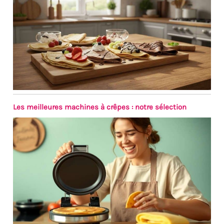
crêpière est livrée avec
tous les accessoires
nécessaires : râteau en
bois pour étaler la pâte,
louche doseuse, grande
spatule et 4 spatules pour
mini crêpes. Tout le
nécessaire pour réussir
vos crêpes maison
comme un pro.
Les meilleures machines à crêpes : notre sélection