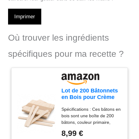
Imprimer
Où trouver les ingrédients
spécifiques pour ma recette ?
Lot de 200 Bâtonnets
en Bois pour Crème
Glacée, Spatules de
Spécifications : Ces bâtons en
Langue, pour Glace,
bois sont une boîte de 200
Bâtonnets de Cire,
bâtons, couleur primaire,
Bricolage, Art et
chaque longueur est de 9.3 *
Artisanat (9,3 x 1 cm
8,99 €
1 cm et l’épaisseur est de 2
O)